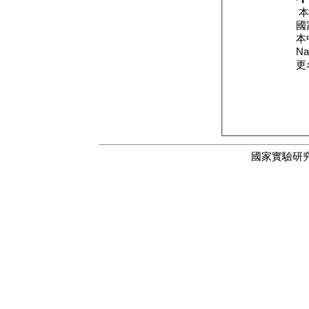
本中心英文全名
National 
更名後，
國家實驗研究院國家生物模
本系統使用 Cookies 確保使用者獲取最佳的瀏覽經驗，您可以點選