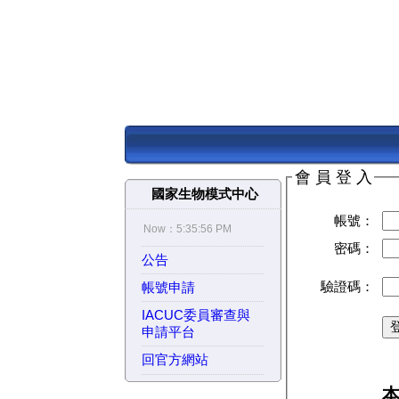
會 員 登 入
國家生物模式中心
帳號：
Now：
5:35:57 PM
密碼：
公告
驗證碼：
帳號申請
IACUC委員審查與
申請平台
回官方網站
本中心
本中心之
國家實驗